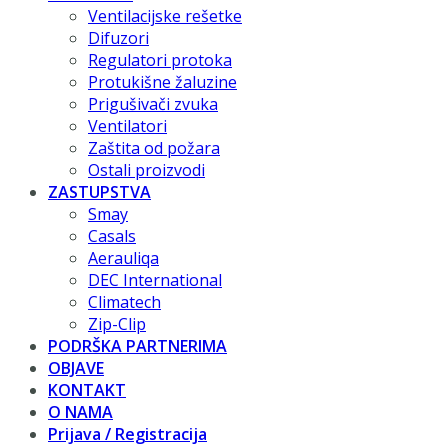
Ventilacijske rešetke
Difuzori
Regulatori protoka
Protukišne žaluzine
Prigušivači zvuka
Ventilatori
Zaštita od požara
Ostali proizvodi
ZASTUPSTVA
Smay
Casals
Aerauliqa
DEC International
Climatech
Zip-Clip
PODRŠKA PARTNERIMA
OBJAVE
KONTAKT
O NAMA
Prijava / Registracija