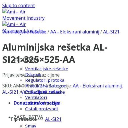
Skip to content
Ventilacijske rešetke
/
AA - Eloksirani aluminij
/
AL-SI21
Aluminijska rešetka AL-
SI21-325×525-AA
PROIZVODI
Ventilacijske rešetke
Difuzori
Prijavite se za prikaz cijene
Regulatori protoka
SKU:
AMI0000007214
Kategorije:
AA - Eloksirani aluminij
,
Protukišne žaluzine
Prigušivači zvuka
AL-SI21
,
Ventilacijske rešetke
Ventilatori
Dodatne informacije
Zaštita od požara
Ostali proizvodi
ZASTUPSTVA
Tip rešetke
AL-SI21
Smay