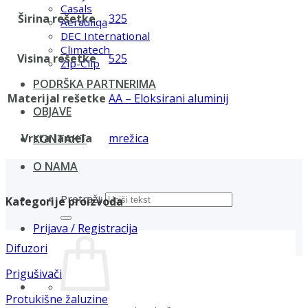
Casals
Širina rešetke
325
Aerauliqa
DEC International
Climatech
Visina rešetke
525
Zip-Clip
PODRŠKA PARTNERIMA
Materijal rešetke
AA – Eloksirani aluminij
OBJAVE
Vrsta lamela
mrežica
KONTAKT
O NAMA
Pretraži:
Kategorije proizvoda
Prijava / Registracija
Difuzori
Prigušivači
Protukišne žaluzine