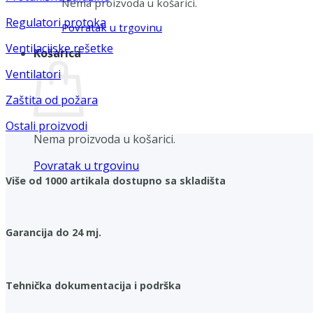
Nema proizvoda u košarici.
Regulatori protoka
Povratak u trgovinu
Ventilacijske rešetke
Košarica
Ventilatori
Zaštita od požara
Ostali proizvodi
Nema proizvoda u košarici.
Povratak u trgovinu
Više od 1000 artikala dostupno sa skladišta
Garancija do 24 mj.
Tehnička dokumentacija i podrška