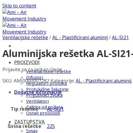
Skip to content
Ventilacijske rešetke
/
AL - Plastificirani aluminij
/
AL-SI21
Aluminijska rešetka AL-SI2
PROIZVODI
Prijavite se za prikaz cijene
Ventilacijske rešetke
Difuzori
SKU:
AMI0000007282
Kategorije:
AL - Plastificirani aluminij
Regulatori protoka
Protukišne žaluzine
Dodatne informacije
Prigušivači zvuka
Ventilatori
Zaštita od požara
Tip rešetke
AL-SI21
Ostali proizvodi
ZASTUPSTVA
Širina rešetke
225
Smay