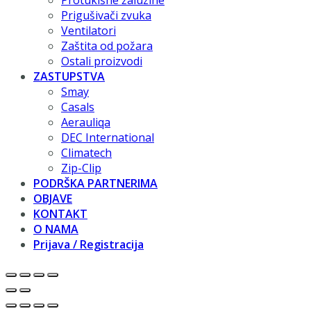
Protukišne žaluzine
Prigušivači zvuka
Ventilatori
Zaštita od požara
Ostali proizvodi
ZASTUPSTVA
Smay
Casals
Aerauliqa
DEC International
Climatech
Zip-Clip
PODRŠKA PARTNERIMA
OBJAVE
KONTAKT
O NAMA
Prijava / Registracija