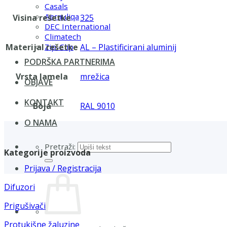
Casals
Aerauliqa
Visina rešetke
325
DEC International
Climatech
Materijal rešetke
AL – Plastificirani aluminij
Zip-Clip
PODRŠKA PARTNERIMA
Vrsta lamela
mrežica
OBJAVE
KONTAKT
Boja
RAL 9010
O NAMA
Pretraži:
Kategorije proizvoda
Prijava / Registracija
Difuzori
Prigušivači
Protukišne žaluzine