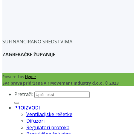
SUFINANCIRANO SREDSTVIMA
ZAGREBAČKE ŽUPANIJE
Powered by
Hyper
Sva prava pridržana Air Movement Industry d.o.o. © 2023
Pretraži:
PROIZVODI
Ventilacijske rešetke
Difuzori
Regulatori protoka