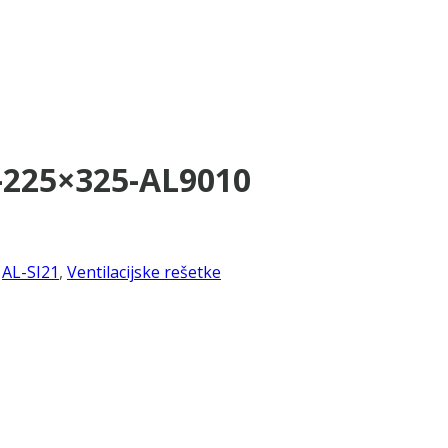
1-225×325-AL9010
,
AL-SI21
,
Ventilacijske rešetke