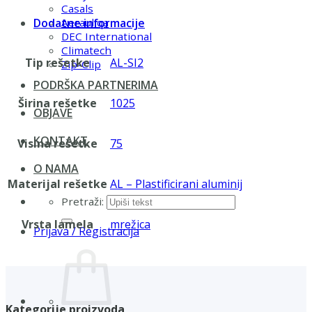
Casals
Dodatne informacije
Aerauliqa
DEC International
Climatech
Tip rešetke
AL-SI2
Zip-Clip
PODRŠKA PARTNERIMA
Širina rešetke
1025
OBJAVE
KONTAKT
Visina rešetke
75
O NAMA
Materijal rešetke
AL – Plastificirani aluminij
Pretraži:
Vrsta lamela
mrežica
Prijava / Registracija
Kategorije proizvoda