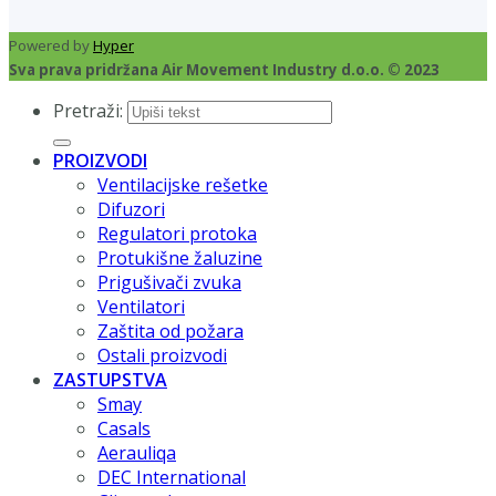
Powered by
Hyper
Sva prava pridržana Air Movement Industry d.o.o. © 2023
Pretraži:
PROIZVODI
Ventilacijske rešetke
Difuzori
Regulatori protoka
Protukišne žaluzine
Prigušivači zvuka
Ventilatori
Zaštita od požara
Ostali proizvodi
ZASTUPSTVA
Smay
Casals
Aerauliqa
DEC International