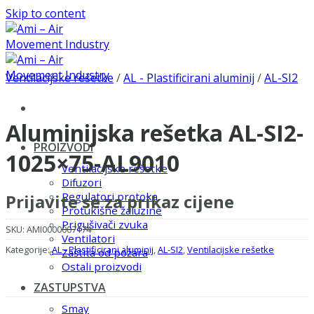
Skip to content
Ventilacijske rešetke
/
AL - Plastificirani aluminij
/
AL-SI2
Aluminijska rešetka AL-SI2-
PROIZVODI
1025×75-AL9010
Ventilacijske rešetke
Difuzori
Regulatori protoka
Prijavite se za prikaz cijene
Protukišne žaluzine
Prigušivači zvuka
SKU:
AMI0000007174
Ventilatori
Kategorije:
AL - Plastificirani aluminij
,
AL-SI2
,
Ventilacijske rešetke
Zaštita od požara
Ostali proizvodi
ZASTUPSTVA
Smay