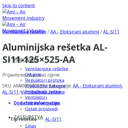
Skip to content
Ventilacijske rešetke
/
AA - Eloksirani aluminij
/
AL-SI11
Aluminijska rešetka AL-
SI11-125×525-AA
PROIZVODI
Ventilacijske rešetke
Difuzori
Prijavite se za prikaz cijene
Regulatori protoka
SKU:
AMI0000006892
Kategorije:
AA - Eloksirani aluminij
,
Protukišne žaluzine
Prigušivači zvuka
AL-SI11
,
Ventilacijske rešetke
Ventilatori
Dodatne informacije
Zaštita od požara
Ostali proizvodi
ZASTUPSTVA
Tip rešetke
AL-SI11
Smay