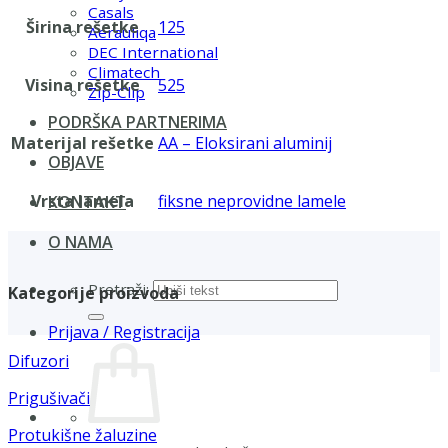
Casals
Širina rešetke
125
Aerauliqa
DEC International
Climatech
Visina rešetke
525
Zip-Clip
PODRŠKA PARTNERIMA
Materijal rešetke
AA – Eloksirani aluminij
OBJAVE
Vrsta lamela
fiksne neprovidne lamele
KONTAKT
O NAMA
Pretraži:
Kategorije proizvoda
Prijava / Registracija
Difuzori
Prigušivači
Protukišne žaluzine