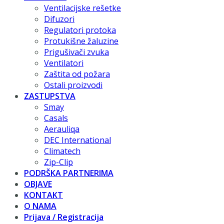
Ventilacijske rešetke
Difuzori
Regulatori protoka
Protukišne žaluzine
Prigušivači zvuka
Ventilatori
Zaštita od požara
Ostali proizvodi
ZASTUPSTVA
Smay
Casals
Aerauliqa
DEC International
Climatech
Zip-Clip
PODRŠKA PARTNERIMA
OBJAVE
KONTAKT
O NAMA
Prijava / Registracija