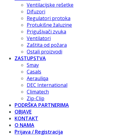
Ventilacijske rešetke
Difuzori
Regulatori protoka
Protukišne žaluzine
Prigušivači zvuka
Ventilatori
Zaštita od požara
Ostali proizvodi
ZASTUPSTVA
Smay
Casals
Aerauliqa
DEC International
Climatech
Zip-Clip
PODRŠKA PARTNERIMA
OBJAVE
KONTAKT
O NAMA
Prijava / Registracija