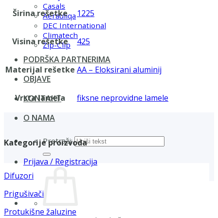
Casals
Širina rešetke
1225
Aerauliqa
DEC International
Climatech
Visina rešetke
425
Zip-Clip
PODRŠKA PARTNERIMA
Materijal rešetke
AA – Eloksirani aluminij
OBJAVE
Vrsta lamela
fiksne neprovidne lamele
KONTAKT
O NAMA
Pretraži:
Kategorije proizvoda
Prijava / Registracija
Difuzori
Prigušivači
Protukišne žaluzine