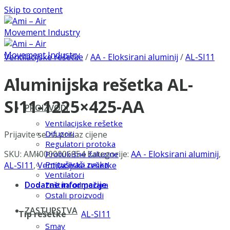
Skip to content
Ventilacijske rešetke
/
AA - Eloksirani aluminij
/
AL-SI11
Aluminijska rešetka AL-
SI11-1225×425-AA
PROIZVODI
Ventilacijske rešetke
Difuzori
Prijavite se za prikaz cijene
Regulatori protoka
SKU:
AMI0000006954
Kategorije:
AA - Eloksirani aluminij
,
Protukišne žaluzine
Prigušivači zvuka
AL-SI11
,
Ventilacijske rešetke
Ventilatori
Dodatne informacije
Zaštita od požara
Ostali proizvodi
ZASTUPSTVA
Tip rešetke
AL-SI11
Smay