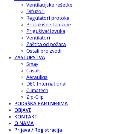
Ventilacijske rešetke
Difuzori
Regulatori protoka
Protukišne žaluzine
Prigušivači zvuka
Ventilatori
Zaštita od požara
Ostali proizvodi
ZASTUPSTVA
Smay
Casals
Aerauliqa
DEC International
Climatech
Zip-Clip
PODRŠKA PARTNERIMA
OBJAVE
KONTAKT
O NAMA
Prijava / Registracija