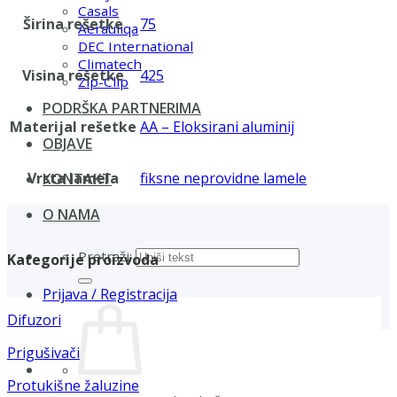
Casals
Širina rešetke
75
Aerauliqa
DEC International
Climatech
Visina rešetke
425
Zip-Clip
PODRŠKA PARTNERIMA
Materijal rešetke
AA – Eloksirani aluminij
OBJAVE
Vrsta lamela
fiksne neprovidne lamele
KONTAKT
O NAMA
Pretraži:
Kategorije proizvoda
Prijava / Registracija
Difuzori
Prigušivači
Protukišne žaluzine