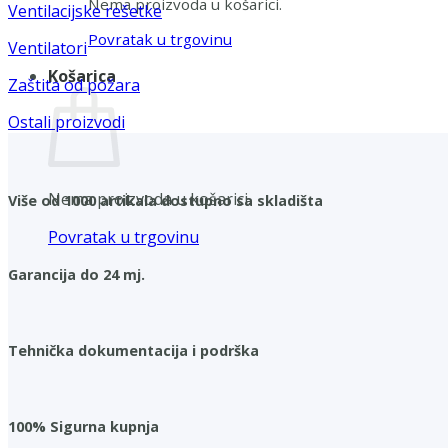
Nema proizvoda u košarici.
Ventilacijske rešetke
Povratak u trgovinu
Ventilatori
Košarica
Zaštita od požara
Ostali proizvodi
Nema proizvoda u košarici.
Više od 1000 artikala dostupno sa skladišta
Povratak u trgovinu
Garancija do 24 mj.
Tehnička dokumentacija i podrška
100% Sigurna kupnja