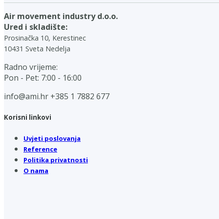
Air movement industry d.o.o.
Ured i skladište:
Prosinačka 10, Kerestinec
10431 Sveta Nedelja
Radno vrijeme:
Pon - Pet: 7:00 - 16:00
info@ami.hr
+385 1 7882 677
Korisni linkovi
Uvjeti poslovanja
Reference
Politika privatnosti
O nama