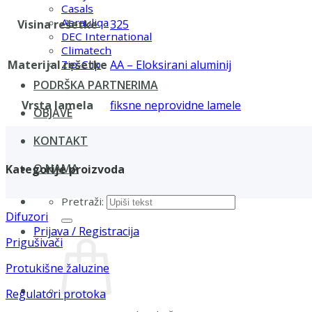
Casals
Aerauliqa
Visina rešetke
325
DEC International
Climatech
Materijal rešetke
AA – Eloksirani aluminij
Zip-Clip
PODRŠKA PARTNERIMA
Vrsta lamela
fiksne neprovidne lamele
OBJAVE
KONTAKT
O NAMA
Kategorije proizvoda
Pretraži:
Difuzori
Prijava / Registracija
Prigušivači
Protukišne žaluzine
Regulatori protoka