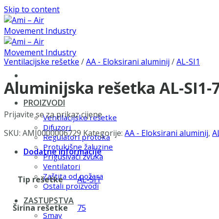
Skip to content
Ventilacijske rešetke
/
AA - Eloksirani aluminij
/
AL-SI1
Aluminijska rešetka AL-SI1
PROIZVODI
Prijavite se za prikaz cijene
Ventilacijske rešetke
Difuzori
SKU:
AMI0000006729
Kategorije:
AA - Eloksirani aluminij
,
A
Regulatori protoka
Protukišne žaluzine
Dodatne informacije
Prigušivači zvuka
Ventilatori
Zaštita od požara
Tip rešetke
AL-SI1
Ostali proizvodi
ZASTUPSTVA
Širina rešetke
75
Smay