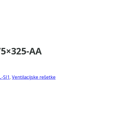
-75×325-AA
L-SI1
,
Ventilacijske rešetke