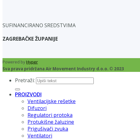
SUFINANCIRANO SREDSTVIMA
ZAGREBAČKE ŽUPANIJE
Powered by
Hyper
Sva prava pridržana Air Movement Industry d.o.o. © 2023
Pretraži:
PROIZVODI
Ventilacijske rešetke
Difuzori
Regulatori protoka
Protukišne žaluzine
Prigušivači zvuka
Ventilatori