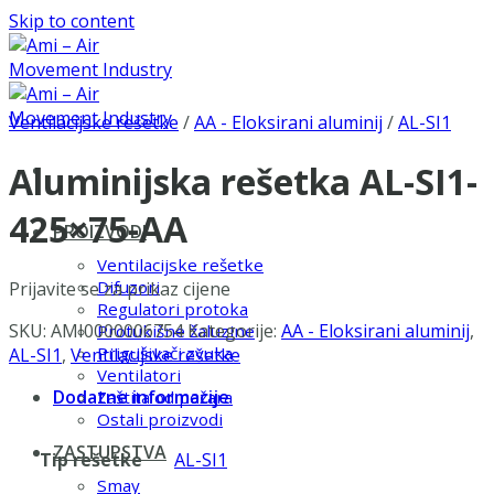
Skip to content
Ventilacijske rešetke
/
AA - Eloksirani aluminij
/
AL-SI1
Aluminijska rešetka AL-SI1-
425×75-AA
PROIZVODI
Ventilacijske rešetke
Difuzori
Prijavite se za prikaz cijene
Regulatori protoka
SKU:
AMI0000006754
Kategorije:
AA - Eloksirani aluminij
,
Protukišne žaluzine
Prigušivači zvuka
AL-SI1
,
Ventilacijske rešetke
Ventilatori
Dodatne informacije
Zaštita od požara
Ostali proizvodi
ZASTUPSTVA
Tip rešetke
AL-SI1
Smay