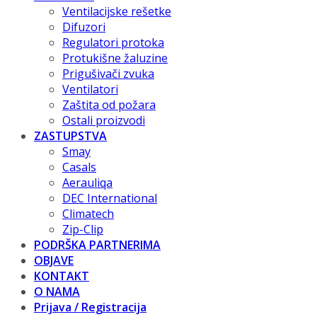
Ventilacijske rešetke
Difuzori
Regulatori protoka
Protukišne žaluzine
Prigušivači zvuka
Ventilatori
Zaštita od požara
Ostali proizvodi
ZASTUPSTVA
Smay
Casals
Aerauliqa
DEC International
Climatech
Zip-Clip
PODRŠKA PARTNERIMA
OBJAVE
KONTAKT
O NAMA
Prijava / Registracija