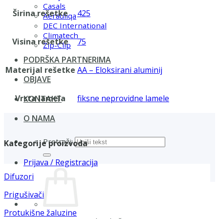
Casals
Širina rešetke
425
Aerauliqa
DEC International
Climatech
Visina rešetke
75
Zip-Clip
PODRŠKA PARTNERIMA
Materijal rešetke
AA – Eloksirani aluminij
OBJAVE
Vrsta lamela
fiksne neprovidne lamele
KONTAKT
O NAMA
Pretraži:
Kategorije proizvoda
Prijava / Registracija
Difuzori
Prigušivači
Protukišne žaluzine