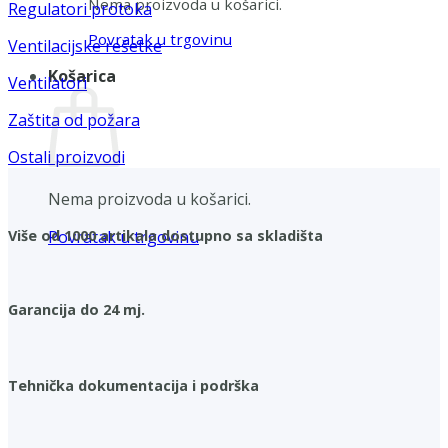
Nema proizvoda u košarici.
Regulatori protoka
Povratak u trgovinu
Ventilacijske rešetke
Košarica
Ventilatori
Zaštita od požara
Ostali proizvodi
Nema proizvoda u košarici.
Povratak u trgovinu
Više od 1000 artikala dostupno sa skladišta
Garancija do 24 mj.
Tehnička dokumentacija i podrška