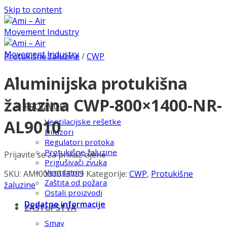
Skip to content
Protukišne žaluzine
/
CWP
Aluminijska protukišna
žaluzina CWP-800×1400-NR-
PROIZVODI
AL9010
Ventilacijske rešetke
Difuzori
Regulatori protoka
Protukišne žaluzine
Prijavite se za prikaz cijene
Prigušivači zvuka
Ventilatori
SKU:
AMI0000013199
Kategorije:
CWP
,
Protukišne
Zaštita od požara
žaluzine
Ostali proizvodi
Dodatne informacije
ZASTUPSTVA
Smay