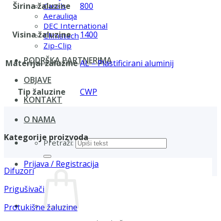
Širina žaluzine
800
Casals
Aerauliqa
DEC International
Visina žaluzine
1400
Climatech
Zip-Clip
PODRŠKA PARTNERIMA
Materijal žaluzine
AL – Plastificirani aluminij
OBJAVE
Tip žaluzine
CWP
KONTAKT
O NAMA
Kategorije proizvoda
Pretraži:
Prijava / Registracija
Difuzori
Prigušivači
Protukišne žaluzine