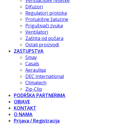
Ventilacijske rešetke
Difuzori
Regulatori protoka
Protukišne žaluzine
Prigušivači zvuka
Ventilatori
Zaštita od požara
Ostali proizvodi
ZASTUPSTVA
Smay
Casals
Aerauliqa
DEC International
Climatech
Zip-Clip
PODRŠKA PARTNERIMA
OBJAVE
KONTAKT
O NAMA
Prijava / Registracija