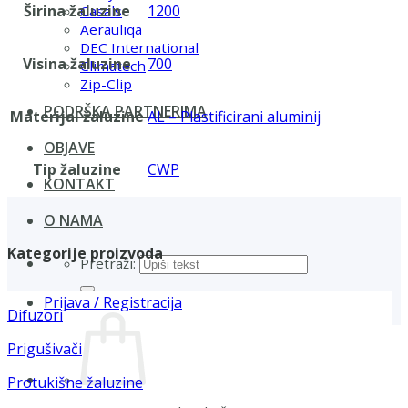
Širina žaluzine
1200
Casals
Aerauliqa
DEC International
Visina žaluzine
700
Climatech
Zip-Clip
PODRŠKA PARTNERIMA
Materijal žaluzine
AL – Plastificirani aluminij
OBJAVE
Tip žaluzine
CWP
KONTAKT
O NAMA
Kategorije proizvoda
Pretraži:
Prijava / Registracija
Difuzori
Prigušivači
Protukišne žaluzine