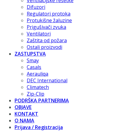
Ventilacijske rešetke
Difuzori
Regulatori protoka
Protukišne žaluzine
Prigušivači zvuka
Ventilatori
Zaštita od požara
Ostali proizvodi
ZASTUPSTVA
Smay
Casals
Aerauliqa
DEC International
Climatech
Zip-Clip
PODRŠKA PARTNERIMA
OBJAVE
KONTAKT
O NAMA
Prijava / Registracija