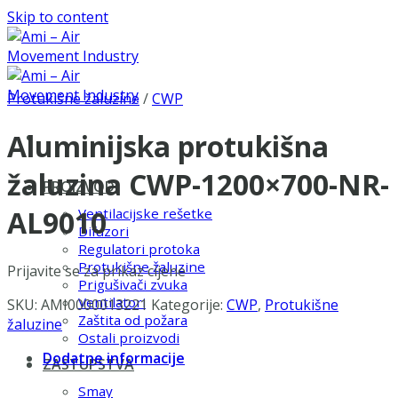
Skip to content
Protukišne žaluzine
/
CWP
Aluminijska protukišna
žaluzina CWP-1200×700-NR-
PROIZVODI
AL9010
Ventilacijske rešetke
Difuzori
Regulatori protoka
Protukišne žaluzine
Prijavite se za prikaz cijene
Prigušivači zvuka
Ventilatori
SKU:
AMI0000013221
Kategorije:
CWP
,
Protukišne
Zaštita od požara
žaluzine
Ostali proizvodi
Dodatne informacije
ZASTUPSTVA
Smay