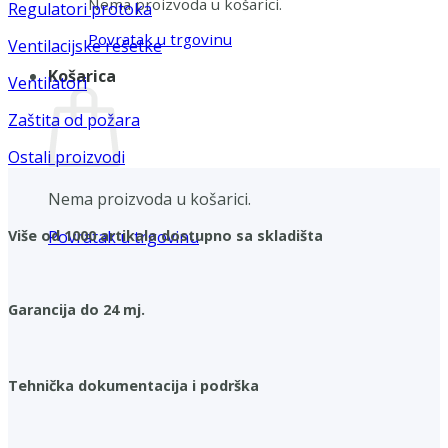
Nema proizvoda u košarici.
Regulatori protoka
Povratak u trgovinu
Ventilacijske rešetke
Košarica
Ventilatori
Zaštita od požara
Ostali proizvodi
Nema proizvoda u košarici.
Povratak u trgovinu
Više od 1000 artikala dostupno sa skladišta
Garancija do 24 mj.
Tehnička dokumentacija i podrška