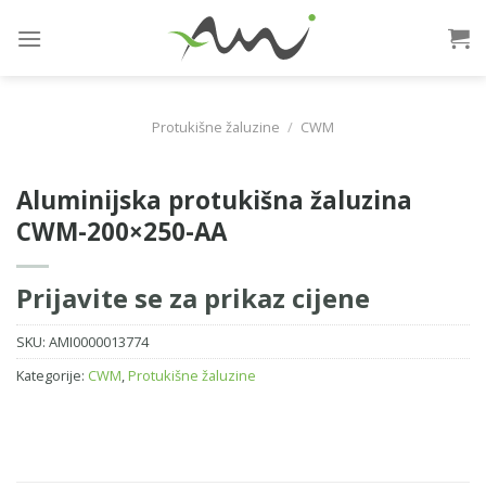
Skip
to
content
Protukišne žaluzine
/
CWM
Aluminijska protukišna žaluzina
CWM-200×250-AA
Prijavite se za prikaz cijene
SKU:
AMI0000013774
Kategorije:
CWM
,
Protukišne žaluzine