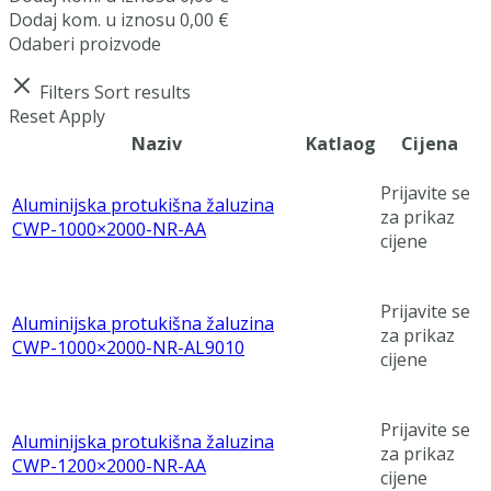
Dodaj
kom. u iznosu
0,00
€
Odaberi proizvode
Filters
Sort results
Reset
Apply
Naziv
Katlaog
Cijena
Prijavite se
Aluminijska protukišna žaluzina
za prikaz
CWP-1000×2000-NR-AA
cijene
Prijavite se
Aluminijska protukišna žaluzina
za prikaz
CWP-1000×2000-NR-AL9010
cijene
Prijavite se
Aluminijska protukišna žaluzina
za prikaz
CWP-1200×2000-NR-AA
cijene