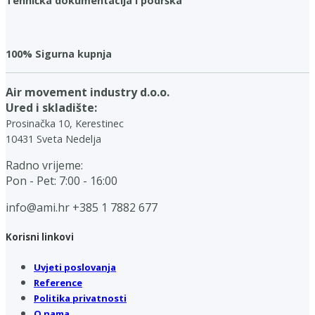
Tehnička dokumentacija i podrška
100% Sigurna kupnja
Air movement industry d.o.o.
Ured i skladište:
Prosinačka 10, Kerestinec
10431 Sveta Nedelja
Radno vrijeme:
Pon - Pet: 7:00 - 16:00
info@ami.hr
+385 1 7882 677
Korisni linkovi
Uvjeti poslovanja
Reference
Politika privatnosti
O nama