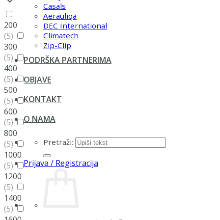
Casals
Aerauliqa
200
DEC International
(5)
Climatech
Zip-Clip
300
(5)
PODRŠKA PARTNERIMA
400
(5)
OBJAVE
500
KONTAKT
(5)
600
O NAMA
(5)
800
Pretraži:
(5)
1000
Prijava / Registracija
(5)
1200
(5)
1400
(5)
1600