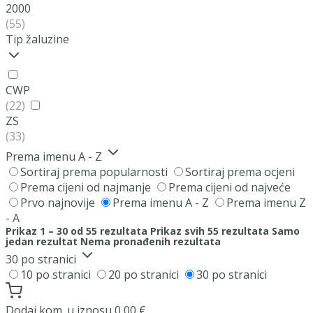
2000
(55)
Tip žaluzine
CWP
(22)
ZS
(33)
Prema imenu A - Z
Sortiraj prema popularnosti
Sortiraj prema ocjeni
Prema cijeni od najmanje
Prema cijeni od najveće
Prvo najnovije
Prema imenu A - Z
Prema imenu Z
- A
Prikaz 1 – 30 od 55 rezultata
Prikaz svih 55 rezultata
Samo
jedan rezultat
Nema pronađenih rezultata
30 po stranici
10 po stranici
20 po stranici
30 po stranici
Dodaj
kom. u iznosu
0,00
€