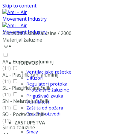
Skip to content
Proizvod Visina žaluzine
/
2000
Materijal žaluzine
AA - Eloksirani aluminij
PROIZVODI
(11)
Ventilacijske rešetke
AL - Plastificirani aluminij
Difuzori
(11)
Regulatori protoka
SL - Plastificirani čelik
Protukišne žaluzine
(11)
Prigušivači zvuka
SN - Nehrđajući čelik
Ventilatori
(11)
Zaštita od požara
Ostali proizvodi
SO - Pocinčani čelik
(11)
ZASTUPSTVA
Širina žaluzine
Smay