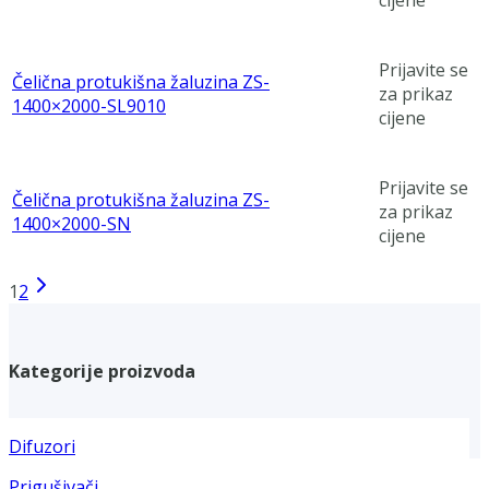
cijene
Prijavite se
Čelična protukišna žaluzina ZS-
za prikaz
1400×2000-SL9010
cijene
Prijavite se
Čelična protukišna žaluzina ZS-
za prikaz
1400×2000-SN
cijene
1
2
Kategorije proizvoda
Difuzori
Prigušivači